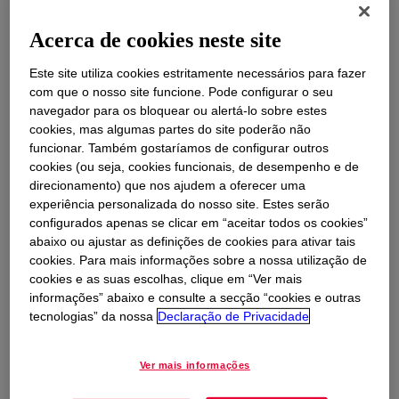
A Dow combina a sua presença a nível global, a
integração de ativos e a sua escala, com uma
Acerca de cookies neste site
forte componente em inovação e negócios
líderes de mercado para alcançar um
Este site utiliza cookies estritamente necessários para fazer
com que o nosso site funcione. Pode configurar o seu
crescimento lucrativo. A ambição da Companhia
navegador para os bloquear ou alertá-lo sobre estes
é ser a empresa de ciência dos materiais mais
cookies, mas algumas partes do site poderão não
inovadora, centrada no cliente, inclusiva e
funcionar. Também gostaríamos de configurar outros
sustentável.
cookies (ou seja, cookies funcionais, de desempenho e de
direcionamento) que nos ajudem a oferecer uma
experiência personalizada do nosso site. Estes serão
configurados apenas se clicar em “aceitar todos os cookies”
Agricultura,
abaixo ou ajustar as definições de cookies para ativar tais
cookies. Para mais informações sobre a nossa utilização de
Alimentação e
cookies e as suas escolhas, clique em “Ver mais
Cuidados aos
informações” abaixo e consulte a secção “cookies e outras
animais
tecnologias” da nossa
Declaração de Privacidade
Saúde, Produtos
opens in a new tab
Transportes
opens in a new tab
Farmacêuticos e
Beleza e
Médicos
Ver mais informações
Cuidados
opens in a new tab
Higiene Doméstica,
Pessoais