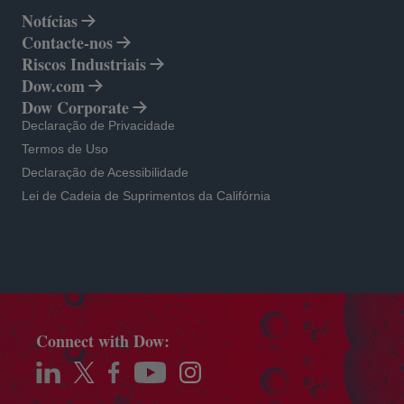
Notícias
Contacte-nos
Riscos Industriais
Dow.com
opens in a new tab
Dow Corporate
opens in a new tab
opens in a new tab
Declaração de Privacidade
opens in a new tab
Termos de Uso
opens in a new tab
Declaração de Acessibilidade
opens in a new tab
Lei de Cadeia de Suprimentos da Califórnia
Connect with Dow:
opens in a new tab
opens in a new tab
opens in a new tab
opens in a new tab
opens in a new tab